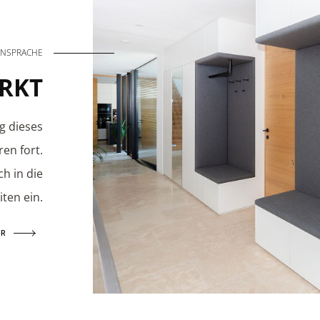
GNSPRACHE
RKT
g dieses
ren fort.
h in die
ten ein.
HR