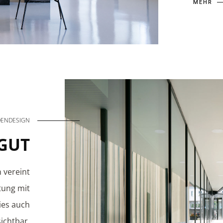
MEHR
DENDESIGN
GUT
 vereint
tung mit
ies auch
sichtbar.